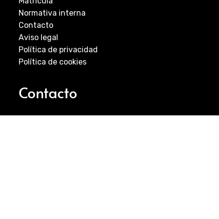
Matrícula
Normativa interna
Contacto
Aviso legal
Política de privacidad
Política de cookies
Contacto
EMAIL:
infocantera@futbolclubcartagena.com
Visítanos
Escuela de fútbol base – FC Cartagena
C/ Carmen Conde 75, 30205 Cartagena (ES)