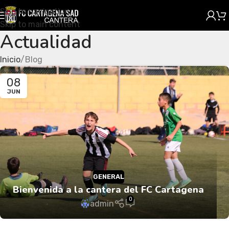
Skip to navigation
Skip to main content
Actualidad
Inicio
Blog
08
JUN
GENERAL
Bienvenida a la cantera del FC Cartagena
0
admin